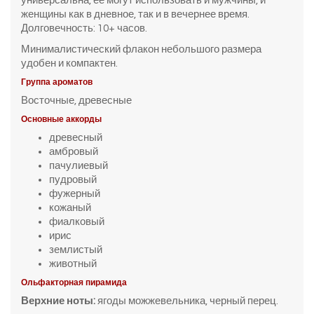
универсальна, ее могут использовать и мужчины, и
женщины как в дневное, так и в вечернее время.
Долговечность: 10+ часов.
Минималистический флакон небольшого размера
удобен и компактен.
Группа ароматов
Восточные, древесные
Основные аккорды
древесный
амбровый
пачулиевый
пудровый
фужерный
кожаный
фиалковый
ирис
землистый
животный
Ольфакторная пирамида
Верхние ноты:
ягоды можжевельника, черный перец.