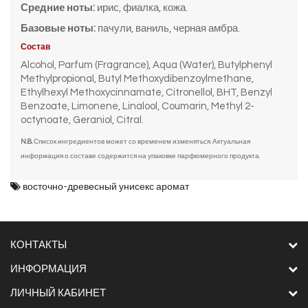
Средние ноты:
ирис, фиалка, кожа.
Базовые ноты:
пачули, ваниль, черная амбра.
Состав
Alcohol, Parfum (Fragrance), Aqua (Water), Butylphenyl
Methylpropional, Butyl Methoxydibenzoylmethane,
Ethylhexyl Methoxycinnamate, Citronellol, BHT, Benzyl
Benzoate, Limonene, Linalool, Coumarin, Methyl 2-
octynoate, Geraniol, Citral.
N.B.
Список ингредиентов может со временем изменяться. Актуальная
информация о составе содержится на упаковке парфюмерного продукта.
восточно-древесный унисекс аромат
КОНТАКТЫ
ИНФОРМАЦИЯ
ЛИЧНЫЙ КАБИНЕТ