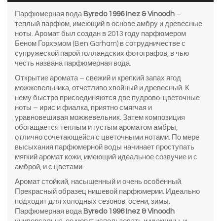
Парфюмерная вода
Byredo 1996 Inez & Vinoodh
–
теплый парфюм, имеющий в основе амбру и древесные
ноты. Аромат был создан в 2013 году парфюмером
Беном Горхэмом (Ben Gorham) в сотрудничестве с
супружеской парой голландских фотографов, в чью
честь названа парфюмерная вода.
Открытие аромата – свежий и крепкий запах ягод
можжевельника, отчетливо хвойный и древесный. К
нему быстро присоединяются две пудрово-цветочные
ноты – ирис и фиалка, приятно смягчая и
уравновешивая можжевельник. Затем композиция
обогащается теплым и густым ароматом амбры,
отлично сочетающейся с цветочными нотами. По мере
высыхания парфюмерной воды начинает проступать
мягкий аромат кожи, имеющий идеальное созвучие и с
амброй, и с цветами.
Аромат стойкий, насыщенный и очень особенный.
Прекрасный образец нишевой парфюмерии. Идеально
подходит для холодных сезонов: осени, зимы.
Парфюмерная вода
Byredo 1996 Inez & Vinoodh