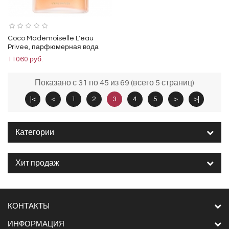
Coco Mademoiselle L'eau
Privee, парфюмерная вода
11060 руб.
Показано с 31 по 45 из 69 (всего 5 страниц)
|<
<
1
2
3
4
5
>
>|
Категории
Хит продаж
КОНТАКТЫ
ИНФОРМАЦИЯ